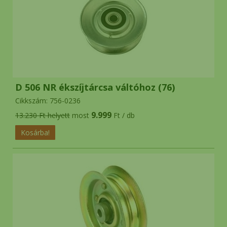
D 506 NR ékszíjtárcsa váltóhoz (76)
Cikkszám: 756-0236
9.999
13.230 Ft helyett
most
Ft / db