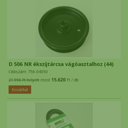
D 506 NR ékszíjtárcsa vágóasztalhoz (44)
Cikkszám: 756-04050
15.620
21.596 Ft helyett
most
Ft / db