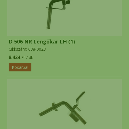
késmeghajtó csapágyakra
és
eredeti fűnyírókésekre!
eredeti
ALKO WOLF MTD kések,
kerekek 6 hónap garancia
D 506 NR Lengőkar LH (1)
MTD ékszíj rendelés esetén 2026 július
Cikkszám: 638-0023
hónapban 2.000.- engedményt adunk!
8.424
Ft / db
*
Helyszini átvételre nincs
lehetőség!