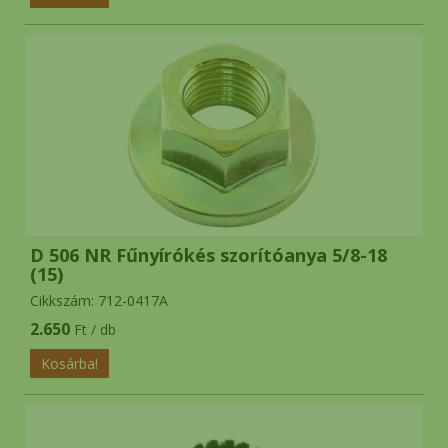
D 506 NR Fűnyírókés szorítóanya 5/8-18
(15)
Cikkszám: 712-0417A
2.650
Ft / db