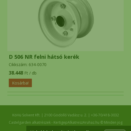
D 506 NR felni hátsó kerék
Cikkszám: 634-0070
38.448
Ft / db
KöHü Solvent Kft.
|
2100
Gödöllő
Vadász u. 2.
|
+36-70/418-3032
Castelgarden alkatrészek - KertigepAlkatreszAruhaz.hu © Minden jog
fenntartva.