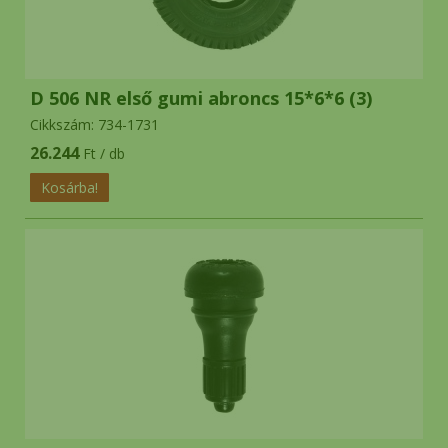
D 506 NR első gumi abroncs 15*6*6 (3)
Cikkszám: 734-1731
26.244
Ft / db