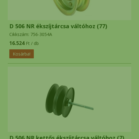
D 506 NR ékszíjtárcsa váltóhoz (77)
Cikkszám: 756-3054A
16.524
Ft / db
D 506 NR kettős ékszíjtárcsa váltóhoz (7)