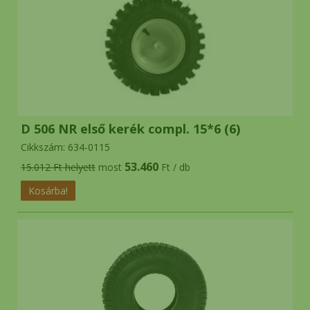
D 506 NR első kerék compl. 15*6 (6)
Cikkszám: 634-0115
53.460
15.012 Ft helyett
most
Ft / db