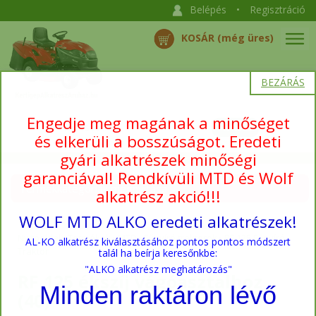
Belépés
•
Regisztráció
KOSÁR (még üres)
BEZÁRÁS
Engedje meg magának a minőséget
és elkerüli a bosszúságot. Eredeti
gyári alkatrészek minőségi
garanciával! Rendkívüli MTD és Wolf
Termékkategóriák megnyitása →
alkatrész akció!!!
WOLF MTD ALKO eredeti alkatrészek!
Nyitóoldal
›
Termékek
›
MTD
›
Fűnyíró traktorok
›
RF 125 Fűnyíró
AL-KO alkatrész kiválasztásához pontos pontos módszert
Traktor
talál ha beírja keresőnkbe:
"ALKO alkatrész meghatározás"
RF 125 ékszíj vágóasztalhoz
Minden raktáron lévő
(40)