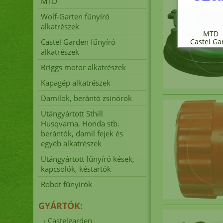
MTD
Wolf-Garten fűnyíró
alkatrészek
MTD 
Castel Garden fűnyíró
Castel G
alkatrészek
Briggs motor alkatrészek
Kapagép alkatrészek
Fűn
Damilok, berántó zsinórok
Utángyártott Sthill
Husqvarna, Honda stb.
A
berántók, damil fejek és
egyéb alkatrészek
Utángyártott fűnyíró kések,
kapcsolók, késtartók
Robot fűnyírók
er
GYÁRTÓK:
›
Castelgarden