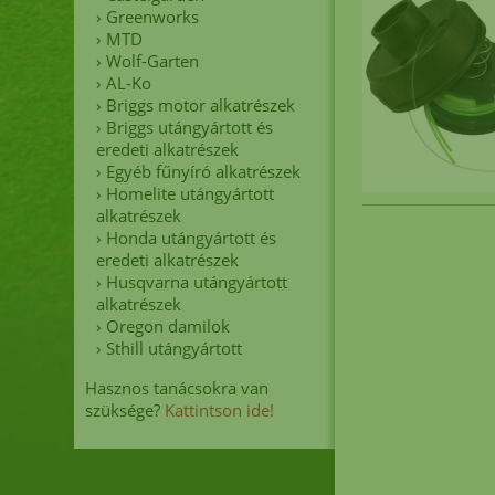
MTD
›
Greenworks
›
MTD
›
Wolf-Garten
›
AL-Ko
›
Briggs motor alkatrészek
›
Briggs utángyártott és
eredeti alkatrészek
›
Egyéb fűnyíró alkatrészek
›
Homelite utángyártott
alkatrészek
›
Honda utángyártott és
eredeti alkatrészek
›
Husqvarna utángyártott
alkatrészek
›
Oregon damilok
›
Sthill utángyártott
Hasznos tanácsokra van
szüksége?
Kattintson ide!