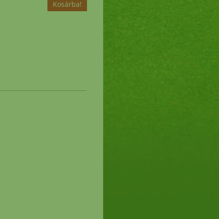
00.-
!