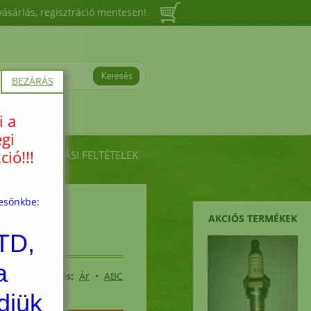
vásárlás, regisztráció mentesen!
BEZÁRÁS
i a
égi
ió!!!
ÁSI, SZÁLLÍTÁSI FELTÉTELEK
resőnkbe:
AKCIÓS TERMÉKEK
TD,
a
Rendezés:
Ár
•
ABC
djük