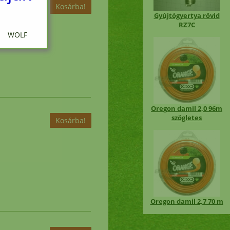
Oregon damil 2.4mm
szögletes 75 m, zöld
 WOLF
ciós
Oregon 2,4mm csillag
alakú (nagy
en
szilárdságú) 15m
i
nap
MC CULLOCH 222817
damilfej belső