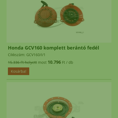
késmeghajtó csapágyakra
és
eredeti fűnyírókésekre!
eredeti
ALKO WOLF MTD kések,
kerekek 6 hónap garancia
MTD ékszíj rendelés esetén 2026 július
Honda GCV160 komplett berántó fedél
hónapban 2.000.- engedményt adunk!
Cikkszám: GCV160/I/1
10.796
15.336 Ft helyett
most
Ft / db
*
Helyszini átvételre nincs
lehetőség!