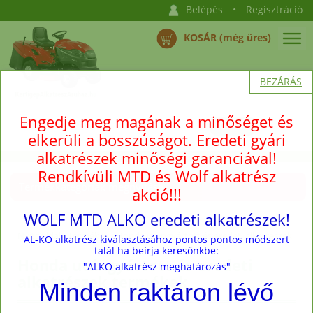
Belépés
•
Regisztráció
KOSÁR (még üres)
BEZÁRÁS
Engedje meg magának a minőséget és
elkerüli a bosszúságot. Eredeti gyári
alkatrészek minőségi garanciával!
Rendkívüli MTD és Wolf alkatrész
Termékkategóriák megnyitása →
akció!!!
WOLF MTD ALKO eredeti alkatrészek!
Nyitóoldal
›
Termékek
› Honda utángyártott és eredeti alkatrészek
AL-KO alkatrész kiválasztásához pontos pontos módszert
talál ha beírja keresőnkbe:
Honda utángyártott és eredeti
"ALKO alkatrész meghatározás"
alkatrészek termékek
Minden raktáron lévő