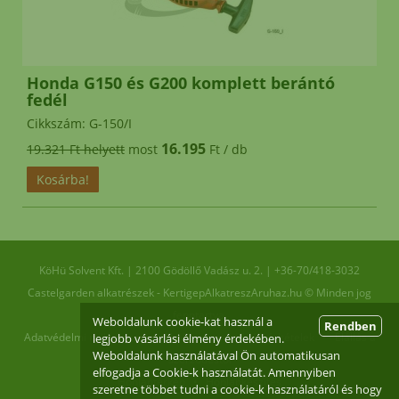
Honda G150 és G200 komplett berántó
fedél
Cikkszám: G-150/I
16.195
19.321 Ft helyett
most
Ft / db
KöHü Solvent Kft.
|
2100
Gödöllő
Vadász u. 2.
|
+36-70/418-3032
Castelgarden alkatrészek - KertigepAlkatreszAruhaz.hu © Minden jog
fenntartva.
Weboldalunk cookie-kat használ a
Rendben
Adatvédelmi nyilatkozat
•
Általános szerződési feltételek
•
Elállás a
legjobb vásárlási élmény érdekében.
Weboldalunk használatával Ön automatikusan
szerződéstől
elfogadja a Cookie-k használatát. Amennyiben
Honlaptérkép
•
Honlapkészítés
szeretne többet tudni a cookie-k használatáról és hogy