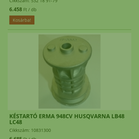
Cikkszám: 532 18 91-79
6.458
Ft / db
KÉSTARTÓ ERMA 948CV HUSQVARNA LB48
LC48
Cikkszám: 10831300