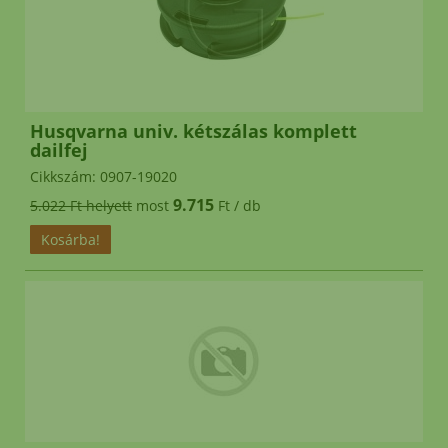
késmeghajtó csapágyakra
és
eredeti fűnyírókésekre!
eredeti
ALKO WOLF MTD kések,
kerekek 6 hónap garancia
Husqvarna univ. kétszálas komplett
dailfej
MTD ékszíj rendelés esetén 2026 július
Cikkszám: 0907-19020
hónapban 2.000.- engedményt adunk!
9.715
5.022 Ft helyett
most
Ft / db
*
Helyszini átvételre nincs
lehetőség!