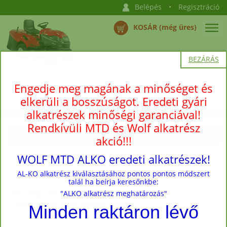
Belépés
•
Regisztráció
KOSÁR (még üres)
BEZÁRÁS
Engedje meg magának a minőséget és
elkerüli a bosszúságot. Eredeti gyári
alkatrészek minőségi garanciával!
Rendkívüli MTD és Wolf alkatrész
Termékkategóriák megnyitása →
akció!!!
WOLF MTD ALKO eredeti alkatrészek!
Nyitóoldal
›
Termékek
› Husqvarna utángyártott alkatrészek
AL-KO alkatrész kiválasztásához pontos pontos módszert
talál ha beírja keresőnkbe:
Husqvarna utángyártott
"ALKO alkatrész meghatározás"
alkatrészek termékek
Minden raktáron lévő