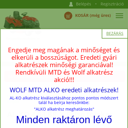
Belépés
•
Regisztráció
KOSÁR (még üres)
BEZÁRÁS
Engedje meg magának a minőséget és
elkerüli a bosszúságot. Eredeti gyári
alkatrészek minőségi garanciával!
Rendkívüli MTD és Wolf alkatrész
Termékkategóriák megnyitása →
akció!!!
WOLF MTD ALKO eredeti alkatrészek!
Nyitóoldal
›
Termékek
›
AL-KO
›
AL-KO 4.63 BR-X Benzinmotoros
AL-KO alkatrész kiválasztásához pontos pontos módszert
fűnyíró
talál ha beírja keresőnkbe:
"ALKO alkatrész meghatározás"
AL_KO 4.63 BR-X Felső tolókar
Minden raktáron lévő