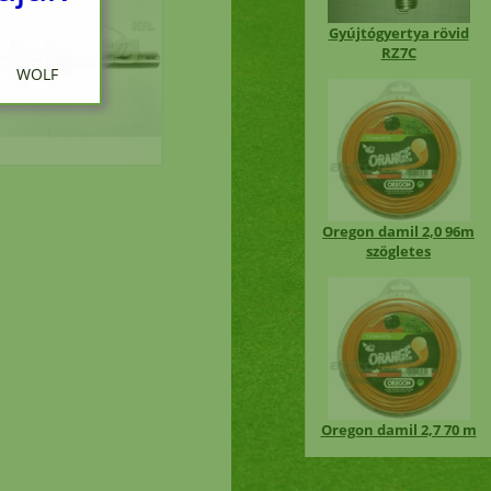
Gyújtógyertya rövid
RZ7C
 WOLF
ciós
Oregon damil 2,0 96m
szögletes
en
i
Oregon damil 2,7 70 m
nap