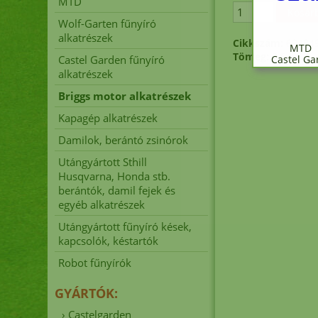
MTD
Wolf-Garten fűnyíró
alkatrészek
Cikkszám:
69484
MTD 
Tömeg:
3.5 kg
Castel Garden fűnyíró
Castel G
alkatrészek
Briggs motor alkatrészek
Kapagép alkatrészek
Fűn
Damilok, berántó zsinórok
Utángyártott Sthill
Husqvarna, Honda stb.
A
berántók, damil fejek és
egyéb alkatrészek
Utángyártott fűnyíró kések,
kapcsolók, késtartók
Robot fűnyírók
er
GYÁRTÓK:
›
Castelgarden