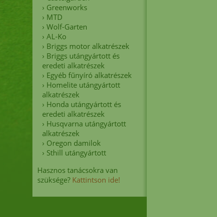
MTD
›
Greenworks
›
MTD
›
Wolf-Garten
›
AL-Ko
›
Briggs motor alkatrészek
›
Briggs utángyártott és
eredeti alkatrészek
›
Egyéb fűnyíró alkatrészek
›
Homelite utángyártott
alkatrészek
›
Honda utángyártott és
eredeti alkatrészek
›
Husqvarna utángyártott
alkatrészek
›
Oregon damilok
›
Sthill utángyártott
Hasznos tanácsokra van
szüksége?
Kattintson ide!