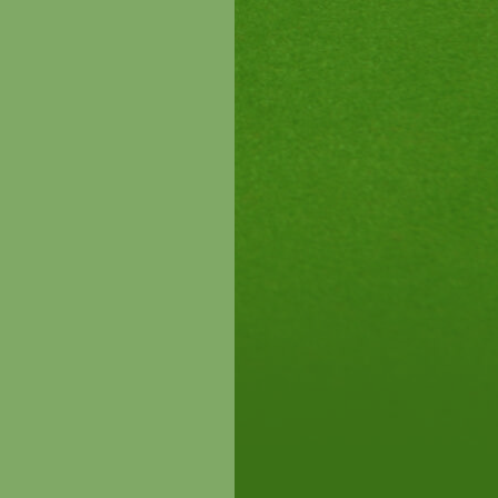
00.-
!