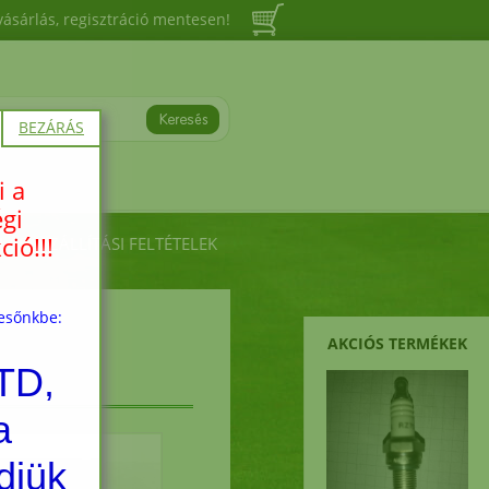
vásárlás, regisztráció mentesen!
BEZÁRÁS
i a
égi
ió!!!
ÁSI, SZÁLLÍTÁSI FELTÉTELEK
resőnkbe:
AKCIÓS TERMÉKEK
TD,
a
djük