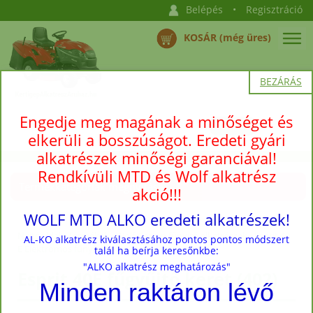
Belépés
•
Regisztráció
KOSÁR (még üres)
BEZÁRÁS
Engedje meg magának a minőséget és
elkerüli a bosszúságot. Eredeti gyári
alkatrészek minőségi garanciával!
Rendkívüli MTD és Wolf alkatrész
Termékkategóriák megnyitása →
akció!!!
WOLF MTD ALKO eredeti alkatrészek!
Nyitóoldal
›
Termékek
›
Wolf-Garten fűnyíró alkatrészek
›
Esprit 40
AL-KO alkatrész kiválasztásához pontos pontos módszert
E Elektromos fűnyíró
talál ha beírja keresőnkbe:
"ALKO alkatrész meghatározás"
Esprit 40E fűgyűjtő keret (402)
Minden raktáron lévő