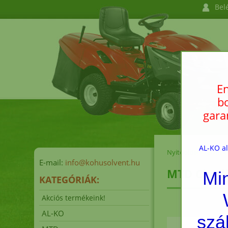
Bel
En
bo
gara
AL-KO al
Nyitóoldal
›
Termék
E-mail:
info@kohusolvent.hu
MTD Charl
Mi
KATEGÓRIÁK:
Akciós termékeink!
AL-KO
szá