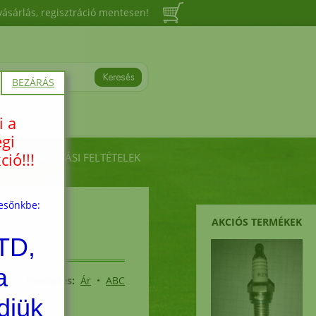
vásárlás, regisztráció mentesen!
BEZÁRÁS
i a
égi
ió!!!
ÁSI, SZÁLLÍTÁSI FELTÉTELEK
resőnkbe:
AKCIÓS TERMÉKEK
TD,
a
Rendezés:
Ár
•
ABC
djük