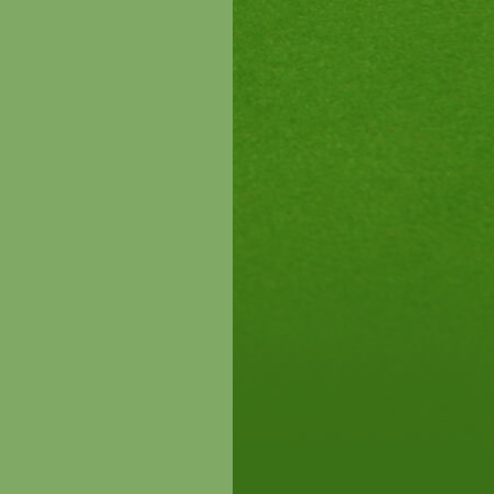
00.-
!