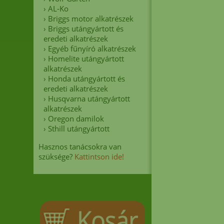
›
AL-Ko
›
Briggs motor alkatrészek
›
Briggs utángyártott és
eredeti alkatrészek
›
Egyéb fűnyíró alkatrészek
›
Homelite utángyártott
alkatrészek
›
Honda utángyártott és
eredeti alkatrészek
›
Husqvarna utángyártott
alkatrészek
›
Oregon damilok
›
Sthill utángyártott
Hasznos tanácsokra van
szüksége?
Kattintson ide!