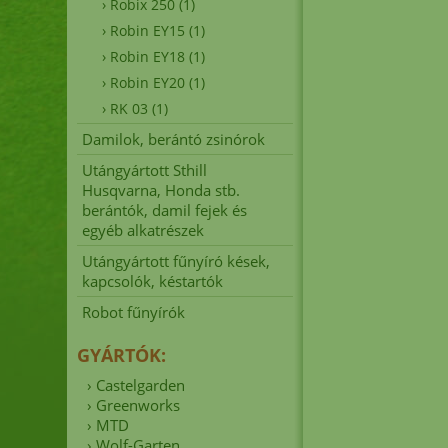
›
Robix 250
(1)
MTD
›
Robin EY15
(1)
›
Robin EY18
(1)
›
Robin EY20
(1)
›
RK 03
(1)
Damilok, berántó zsinórok
Utángyártott Sthill
Husqvarna, Honda stb.
berántók, damil fejek és
egyéb alkatrészek
Utángyártott fűnyíró kések,
kapcsolók, késtartók
Robot fűnyírók
GYÁRTÓK:
›
Castelgarden
›
Greenworks
›
MTD
›
Wolf-Garten