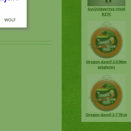
Gyújtógyertya rövid
RZ7C
 WOLF
ciós
Oregon damil 2,0 96m
szögletes
en
i
Oregon damil 2,7 70 m
nap