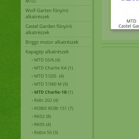
MTD
Wolf-Garten fűnyíró
alkatrészek
MTD 
Castel Garden fűnyíró
Castel G
alkatrészek
Briggs motor alkatrészek
Kapagép alkatrészek
Fűn
›
MTD 55/6
(4)
›
MTD Charlie KA
(1)
›
MTD T/205
(4)
A
›
MTD T/380 M
(9)
›
MTD Charlie-1B
(1)
›
Robi 202
(4)
›
ROBIX ROBI 151
(7)
›
RK02
(8)
er
›
RK05
(4)
›
Robix 55
(3)