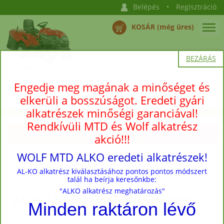
Belépés
•
Regisztráció
KOSÁR (még üres)
BEZÁRÁS
Engedje meg magának a minőséget és
elkerüli a bosszúságot. Eredeti gyári
alkatrészek minőségi garanciával!
Rendkívüli MTD és Wolf alkatrész
Termékkategóriák megnyitása →
akció!!!
WOLF MTD ALKO eredeti alkatrészek!
Nyitóoldal
›
Termékek
›
Utángyártott fűnyíró kések, kapcsolók,
AL-KO alkatrész kiválasztásához pontos pontos módszert
késtartók
talál ha beírja keresőnkbe:
"ALKO alkatrész meghatározás"
AL-KO 53cm Concord5300BRE
Minden raktáron lévő