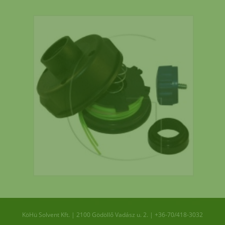
késmeghajtó csapágyakra
és
eredeti fűnyírókésekre!
eredeti
ALKO WOLF MTD kések,
kerekek 6 hónap garancia
MTD ékszíj rendelés esetén 2026 július
hónapban 2.000.- engedményt adunk!
*
Helyszini átvételre nincs
lehetőség!
KöHü Solvent Kft.
|
2100
Gödöllő
Vadász u. 2.
|
+36-70/418-3032