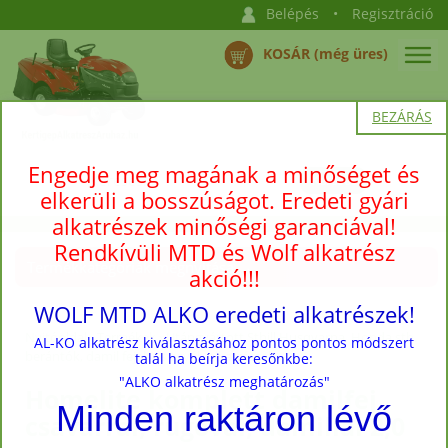
Belépés
•
Regisztráció
KOSÁR (még üres)
BEZÁRÁS
Engedje meg magának a minőséget és
elkerüli a bosszúságot. Eredeti gyári
alkatrészek minőségi garanciával!
Rendkívüli MTD és Wolf alkatrész
Termékkategóriák megnyitása →
akció!!!
WOLF MTD ALKO eredeti alkatrészek!
Nyitóoldal
›
Termékek
›
Utángyártott Sthill Husqvarna, Honda stb.
AL-KO alkatrész kiválasztásához pontos pontos módszert
berántók, damil fejek és egyéb alkatrészek
talál ha beírja keresőnkbe:
"ALKO alkatrész meghatározás"
Homelite komplett damilfej
Minden raktáron lévő
csavarral, rugóval, damillal 2,0