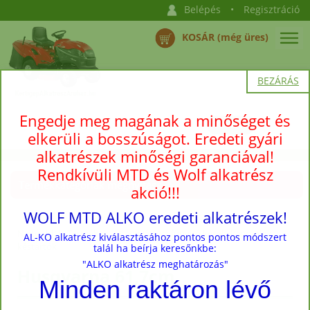
Belépés
•
Regisztráció
KOSÁR (még üres)
BEZÁRÁS
Engedje meg magának a minőséget és
elkerüli a bosszúságot. Eredeti gyári
alkatrészek minőségi garanciával!
Rendkívüli MTD és Wolf alkatrész
Termékkategóriák megnyitása →
akció!!!
WOLF MTD ALKO eredeti alkatrészek!
Nyitóoldal
›
Termékek
›
Utángyártott fűnyíró kések, kapcsolók,
AL-KO alkatrész kiválasztásához pontos pontos módszert
késtartók
talál ha beírja keresőnkbe:
"ALKO alkatrész meghatározás"
Husqvarna 61,7cm
Minden raktáron lévő