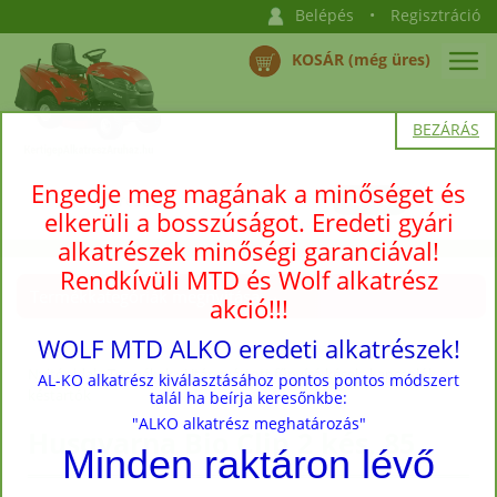
Belépés
•
Regisztráció
KOSÁR (még üres)
BEZÁRÁS
Engedje meg magának a minőséget és
elkerüli a bosszúságot. Eredeti gyári
alkatrészek minőségi garanciával!
Rendkívüli MTD és Wolf alkatrész
Termékkategóriák megnyitása →
akció!!!
WOLF MTD ALKO eredeti alkatrészek!
Nyitóoldal
›
Termékek
›
Utángyártott fűnyíró kések, kapcsolók,
AL-KO alkatrész kiválasztásához pontos pontos módszert
késtartók
talál ha beírja keresőnkbe:
"ALKO alkatrész meghatározás"
Husqvarna Bio Clip 2 kés, 85
Minden raktáron lévő