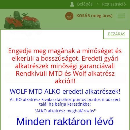
Belépés
•
Regisztráció
KOSÁR (még üres)
BEZÁRÁS
Engedje meg magának a minőséget és
elkerüli a bosszúságot. Eredeti gyári
alkatrészek minőségi garanciával!
Rendkívüli MTD és Wolf alkatrész
Termékkategóriák megnyitása →
akció!!!
WOLF MTD ALKO eredeti alkatrészek!
Nyitóoldal
›
Termékek
›
Utángyártott fűnyíró kések, kapcsolók,
AL-KO alkatrész kiválasztásához pontos pontos módszert
késtartók
talál ha beírja keresőnkbe:
"ALKO alkatrész meghatározás"
MTD 51cm, mulcs, csillag
Minden raktáron lévő