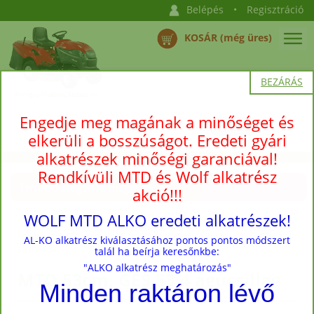
Belépés
•
Regisztráció
KOSÁR (még üres)
BEZÁRÁS
Engedje meg magának a minőséget és
elkerüli a bosszúságot. Eredeti gyári
alkatrészek minőségi garanciával!
Rendkívüli MTD és Wolf alkatrész
Termékkategóriák megnyitása →
akció!!!
WOLF MTD ALKO eredeti alkatrészek!
Nyitóoldal
›
Termékek
›
Utángyártott fűnyíró kések, kapcsolók,
AL-KO alkatrész kiválasztásához pontos pontos módszert
késtartók
talál ha beírja keresőnkbe:
"ALKO alkatrész meghatározás"
MTD 53cm, GES 53 4 ágúcsillag
Minden raktáron lévő