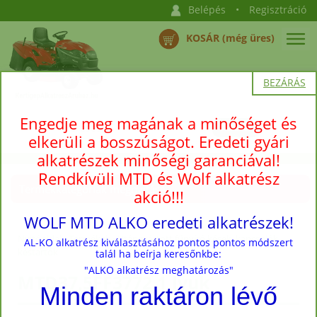
Belépés
•
Regisztráció
KOSÁR (még üres)
BEZÁRÁS
Engedje meg magának a minőséget és
elkerüli a bosszúságot. Eredeti gyári
alkatrészek minőségi garanciával!
Rendkívüli MTD és Wolf alkatrész
Termékkategóriák megnyitása →
akció!!!
WOLF MTD ALKO eredeti alkatrészek!
Nyitóoldal
›
Termékek
›
Utángyártott fűnyíró kések, kapcsolók,
AL-KO alkatrész kiválasztásához pontos pontos módszert
késtartók
talál ha beírja keresőnkbe:
"ALKO alkatrész meghatározás"
MTD37,5FF3772 1 lyuk
Minden raktáron lévő