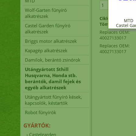
MTD
Wolf-Garten fűnyíró
alkatrészek
Cikkszám:
0907-1
MTD 
Tömeg:
0.5 kg
Castel Garden fűnyíró
Castel G
alkatrészek
Replaces OEM:
40027133017
Briggs motor alkatrészek
Replaces OEM:
Kapagép alkatrészek
40027133017
Fűn
Damilok, berántó zsinórok
Utángyártott Sthill
Husqvarna, Honda stb.
A
berántók, damil fejek és
egyéb alkatrészek
Utángyártott fűnyíró kések,
kapcsolók, késtartók
Robot fűnyírók
er
GYÁRTÓK:
›
Castelgarden