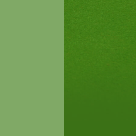
00.-
!