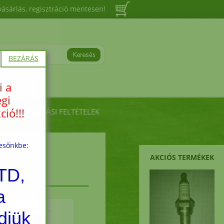
vásárlás, regisztráció mentesen!
BEZÁRÁS
i a
égi
ió!!!
ÁSI, SZÁLLÍTÁSI FELTÉTELEK
resőnkbe:
b alkatrészek
AKCIÓS TERMÉKEK
TD,
a
djük