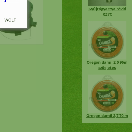
Gyújtógyertya rövid
RZ7C
 WOLF
ciós
Oregon damil 2,0 96m
szögletes
en
i
Oregon damil 2,7 70 m
nap