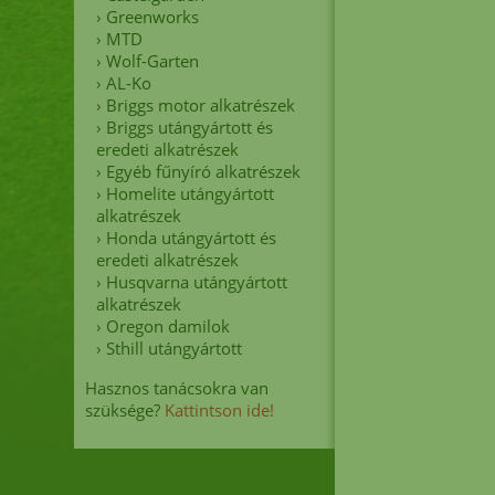
MTD
›
Greenworks
›
MTD
›
Wolf-Garten
›
AL-Ko
›
Briggs motor alkatrészek
›
Briggs utángyártott és
eredeti alkatrészek
›
Egyéb fűnyíró alkatrészek
›
Homelite utángyártott
alkatrészek
›
Honda utángyártott és
eredeti alkatrészek
›
Husqvarna utángyártott
alkatrészek
›
Oregon damilok
›
Sthill utángyártott
Hasznos tanácsokra van
szüksége?
Kattintson ide!