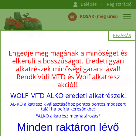
Belépés
•
Regisztráció
KOSÁR (még üres)
BEZÁRÁS
Engedje meg magának a minőséget és
elkerüli a bosszúságot. Eredeti gyári
alkatrészek minőségi garanciával!
Rendkívüli MTD és Wolf alkatrész
Termékkategóriák megnyitása →
akció!!!
WOLF MTD ALKO eredeti alkatrészek!
Nyitóoldal
›
Termékek
›
AL-KO
›
Fűszegélynyíró
›
AL-KO GTLi 18V
AL-KO alkatrész kiválasztásához pontos pontos módszert
Comfort Akkus szegélynyíró
talál ha beírja keresőnkbe:
"ALKO alkatrész meghatározás"
AL-KO GTLi 18V Comfort Akkus
Minden raktáron lévő
szegélynyíró