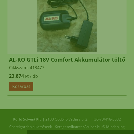
AL-KO GTLi 18V Comfort Akkumulátor töltő
Cikkszám: 413477
23.874
Ft / db
KöHü Solvent Kft.
|
2100
Gödöllő
Vadász u. 2.
|
+36-70/418-3032
Castelgarden alkatrészek - KertigepAlkatreszAruhaz.hu © Minden jog