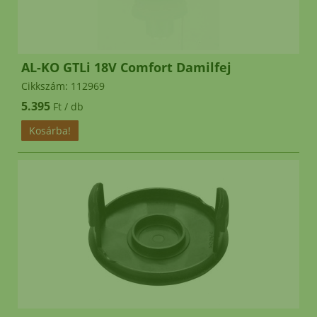
késmeghajtó csapágyakra
és
eredeti fűnyírókésekre!
AL-KO GTLi 18V Comfort Damilfej
eredeti
ALKO WOLF MTD kések,
Cikkszám: 112969
kerekek 6 hónap garancia
5.395
Ft / db
MTD ékszíj rendelés esetén 2026 július
hónapban 2.000.- engedményt adunk!
*
Helyszini átvételre nincs
lehetőség!