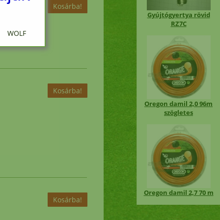
Gyújtógyertya rövid
RZ7C
 WOLF
ciós
Oregon damil 2,0 96m
szögletes
en
i
Oregon damil 2,7 70 m
nap