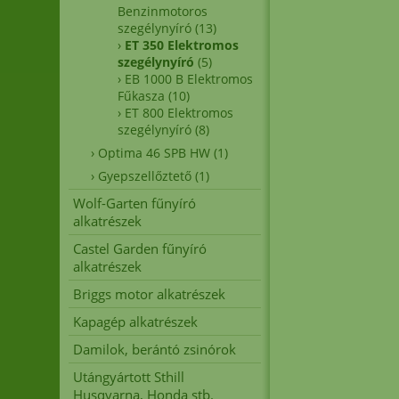
Benzinmotoros
szegélynyíró
(13)
›
ET 350 Elektromos
szegélynyíró
(5)
›
EB 1000 B Elektromos
Fűkasza
(10)
›
ET 800 Elektromos
szegélynyíró
(8)
›
Optima 46 SPB HW
(1)
›
Gyepszellőztető
(1)
Wolf-Garten fűnyíró
alkatrészek
Castel Garden fűnyíró
alkatrészek
Briggs motor alkatrészek
Kapagép alkatrészek
Damilok, berántó zsinórok
Utángyártott Sthill
Husqvarna, Honda stb.