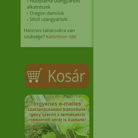
›
Husqvarna utángyártott
alkatrészek
›
Oregon damilok
›
Sthill utángyártott
Hasznos tanácsokra van
szüksége?
Kattintson ide!