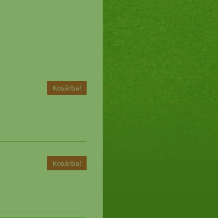
00.-
!