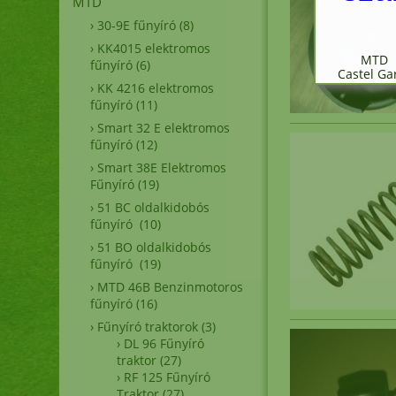
MTD
›
30-9E fűnyíró
(8)
›
KK4015 elektromos
MTD 
fűnyíró
(6)
Castel G
›
KK 4216 elektromos
fűnyíró
(11)
›
Smart 32 E elektromos
fűnyíró
(12)
Fűn
›
Smart 38E Elektromos
Fűnyíró
(19)
›
51 BC oldalkidobós
A
fűnyíró
(10)
›
51 BO oldalkidobós
fűnyíró
(19)
›
MTD 46B Benzinmotoros
fűnyíró
(16)
›
Fűnyíró traktorok
(3)
›
DL 96 Fűnyíró
er
traktor
(27)
›
RF 125 Fűnyíró
Traktor
(27)