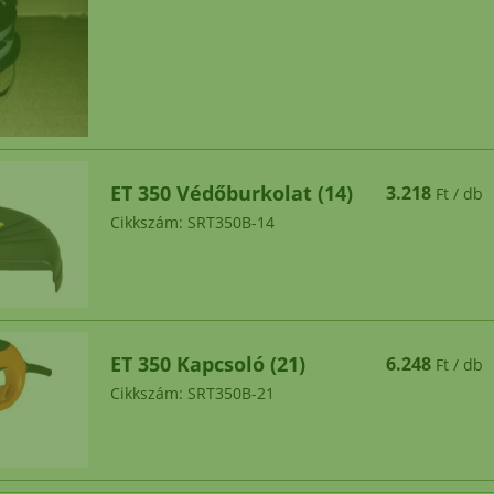
 ékszíj rendelés esetén 2026 július hónapban 2.0
engedményt adunk!
*
Helyszini átvételre nincs lehetőség
ET 350 Védőburkolat (14)
3.218
Ft / db
Cikkszám: SRT350B-14
ET 350 Kapcsoló (21)
6.248
Ft / db
Cikkszám: SRT350B-21