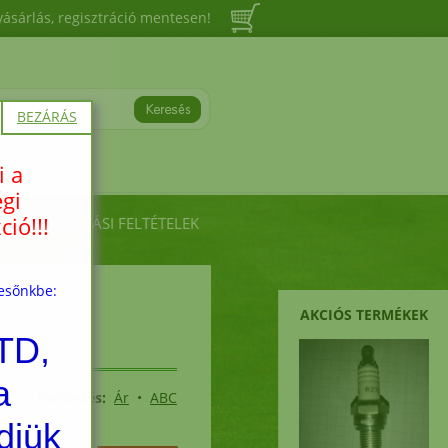
vásárlás, regisztráció mentesen!
BEZÁRÁS
i a
égi
ió!!!
ÁSI, SZÁLLÍTÁSI FELTÉTELEK
resőnkbe:
AKCIÓS TERMÉKEK
TD,
a
Rendezés:
Ár
•
ABC
djük