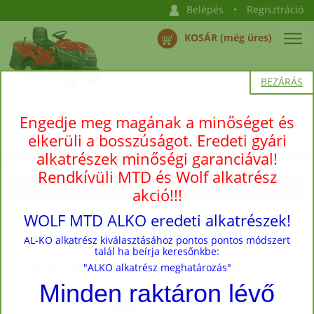
Belépés
•
Regisztráció
KOSÁR (még üres)
BEZÁRÁS
Engedje meg magának a minőséget és
elkerüli a bosszúságot. Eredeti gyári
alkatrészek minőségi garanciával!
Rendkívüli MTD és Wolf alkatrész
Termékkategóriák megnyitása →
akció!!!
WOLF MTD ALKO eredeti alkatrészek!
Nyitóoldal
›
Termékek
›
MTD
›
KK4015 elektromos fűnyíró
AL-KO alkatrész kiválasztásához pontos pontos módszert
talál ha beírja keresőnkbe:
KK4015 Késtartó tárcsa (3)
"ALKO alkatrész meghatározás"
Minden raktáron lévő
Bruttó ár:
5.292 Ft helyett
most