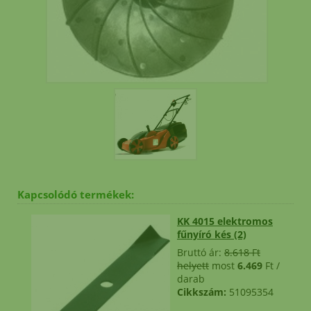
késmeghajtó csapágyakra
és
eredeti fűnyírókésekre!
eredeti
ALKO WOLF MTD kések,
kerekek 6 hónap garancia
MTD ékszíj rendelés esetén 2026 július
hónapban 2.000.- engedményt adunk!
*
Helyszini átvételre nincs
Kapcsolódó termékek:
lehetőség!
KK 4015 elektromos
fűnyíró kés (2)
Bruttó ár:
8.618 Ft
helyett
most
6.469
Ft /
darab
Cikkszám:
51095354