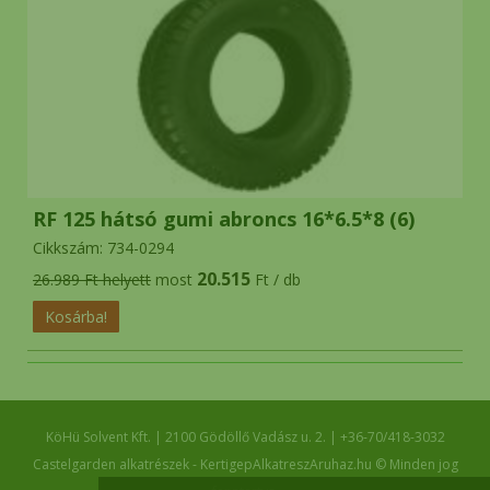
RF 125 hátsó gumi abroncs 16*6.5*8 (6)
Cikkszám: 734-0294
20.515
26.989 Ft helyett
most
Ft / db
KöHü Solvent Kft.
|
2100
Gödöllő
Vadász u. 2.
|
+36-70/418-3032
Castelgarden alkatrészek - KertigepAlkatreszAruhaz.hu © Minden jog