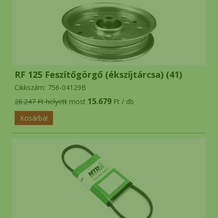
RF 125 Feszítőgörgő (ékszíjtárcsa) (41)
Cikkszám: 756-04129B
15.679
28.247 Ft helyett
most
Ft / db