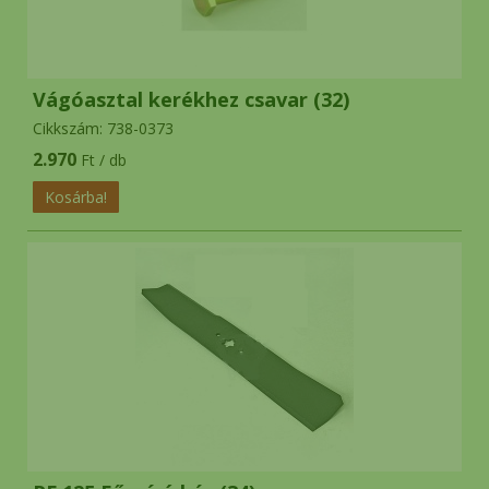
késmeghajtó csapágyakra
és
eredeti fűnyírókésekre!
Vágóasztal kerékhez csavar (32)
eredeti
ALKO WOLF MTD kések,
Cikkszám: 738-0373
kerekek 6 hónap garancia
2.970
Ft / db
MTD ékszíj rendelés esetén 2026 július
hónapban 2.000.- engedményt adunk!
*
Helyszini átvételre nincs
lehetőség!