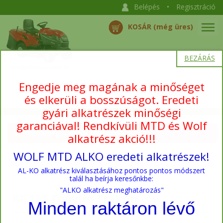
Belépés
•
Regisztráció
KOSÁR (még üres)
BEZÁRÁS
Engedje meg magának a minőséget
és elkerüli a bosszúságot. Eredeti
gyári alkatrészek minőségi
garanciával! Rendkívüli MTD és Wolf
Termékkategóriák megnyitása →
alkatrész akció!!!
WOLF MTD ALKO eredeti alkatrészek!
Nyitóoldal
›
Termékek
›
MTD
›
Fűnyíró traktorok
›
RF 125 Fűnyíró
AL-KO alkatrész kiválasztásához pontos pontos módszert
Traktor
talál ha beírja keresőnkbe:
"ALKO alkatrész meghatározás"
RF 125 Fűnyíró Traktor
Minden raktáron lévő