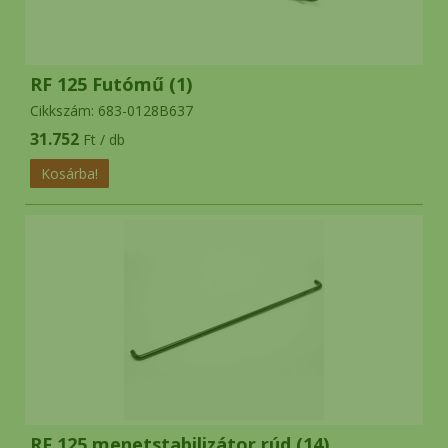
RF 125 Futómű (1)
Cikkszám: 683-0128B637
31.752
Ft / db
RF 125 menetstabilizátor rúd (14)