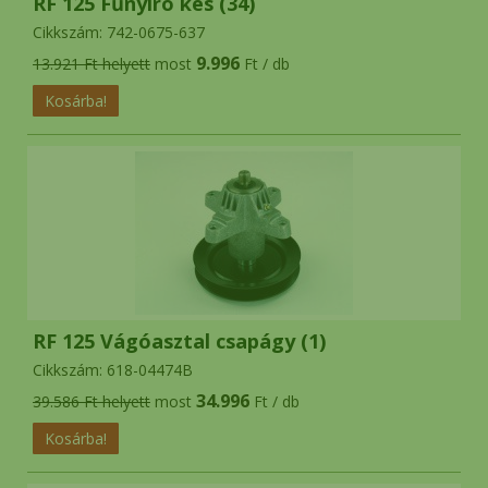
RF 125 Fűnyíró kés (34)
Cikkszám: 742-0675-637
9.996
13.921 Ft helyett
most
Ft / db
RF 125 Vágóasztal csapágy (1)
Cikkszám: 618-04474B
34.996
39.586 Ft helyett
most
Ft / db