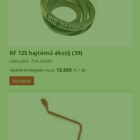
RF 125 hajtómű ékszíj (39)
Cikkszám: 754-04285
16.889
18.879 Ft helyett
most
Ft / db